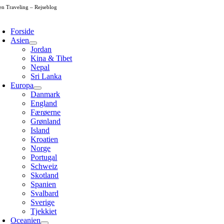
Skip
en Traveling – Rejseblog
to
oggle
content
avigation
Forside
Asien
Jordan
Kina & Tibet
Nepal
Sri Lanka
Europa
Danmark
England
Færøerne
Grønland
Island
Kroatien
Norge
Portugal
Schweiz
Skotland
Spanien
Svalbard
Sverige
Tjekkiet
Oceanien