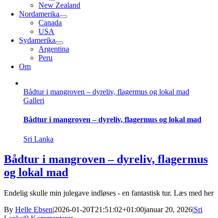
New Zealand
Nordamerika
Canada
USA
Sydamerika
Argentina
Peru
Om
Bådtur i mangroven – dyreliv, flagermus og lokal mad
Galleri
Bådtur i mangroven – dyreliv, flagermus og lokal mad
Sri Lanka
Bådtur i mangroven – dyreliv, flagermus
og lokal mad
Endelig skulle min julegave indløses - en fantastisk tur. Læs med her
By
Helle Ebsen
|
2026-01-20T21:51:02+01:00
januar 20, 2026
|
Sri