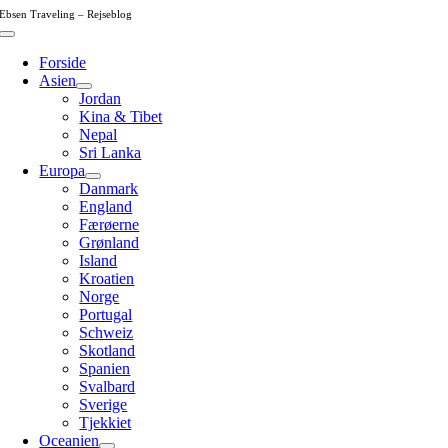
Skip
Ebsen Traveling – Rejseblog
to
Toggle
content
Navigation
Forside
Asien
Jordan
Kina & Tibet
Nepal
Sri Lanka
Europa
Danmark
England
Færøerne
Grønland
Island
Kroatien
Norge
Portugal
Schweiz
Skotland
Spanien
Svalbard
Sverige
Tjekkiet
Oceanien