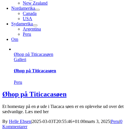
New Zealand
Nordamerika
Canada
USA
Sydamerika
Argentina
Peru
Om
Øhop på Titicacasøen
Galleri
Øhop på Titicacasøen
Peru
Øhop på Titicacasøen
Et homestay på en ø ude i Tiacaca søen er en oplevelse ud over det
sædvanlige. Læs med her
By
Helle Ebsen
|
2025-03-03T20:55:46+01:00
marts 3, 2025
|
Peru
|
0
Kommentarer