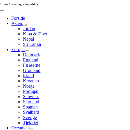
Skip
Ebsen Traveling – Rejseblog
to
Toggle
content
Navigation
Forside
Asien
Jordan
Kina & Tibet
Nepal
Sri Lanka
Europa
Danmark
England
Færøerne
Grønland
Island
Kroatien
Norge
Portugal
Schweiz
Skotland
Spanien
Svalbard
Sverige
Tjekkiet
Oceanien