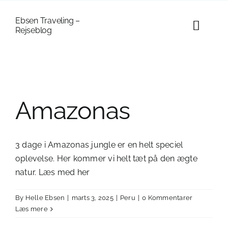
Skip
to
Ebsen Traveling –
Toggl
Rejseblog
content
Naviga
Forside
Asien
Amazonas
Europa
3 dage i Amazonas jungle er en helt speciel
Oceanien
oplevelse. Her kommer vi helt tæt på den ægte
natur. Læs med her
Nordamerika
By
Helle Ebsen
|
marts 3, 2025
|
Peru
|
0 Kommentarer
Sydamerika
Læs mere