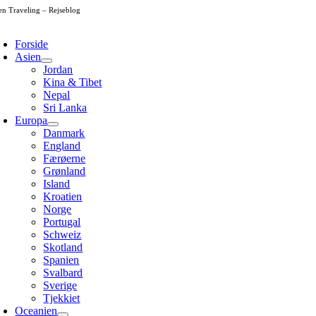
Skip
en Traveling – Rejseblog
to
oggle
content
avigation
Forside
Asien
Jordan
Kina & Tibet
Nepal
Sri Lanka
Europa
Danmark
England
Færøerne
Grønland
Island
Kroatien
Norge
Portugal
Schweiz
Skotland
Spanien
Svalbard
Sverige
Tjekkiet
Oceanien