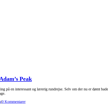
e Adam’s Peak
utning på en interessant og lærerig rundrejse. Selv om der nu er dømt ba
age.
a
|
0 Kommentarer