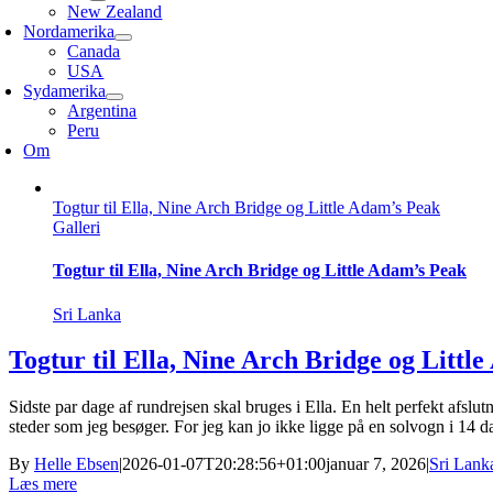
New Zealand
Nordamerika
Canada
USA
Sydamerika
Argentina
Peru
Om
Togtur til Ella, Nine Arch Bridge og Little Adam’s Peak
Galleri
Togtur til Ella, Nine Arch Bridge og Little Adam’s Peak
Sri Lanka
Togtur til Ella, Nine Arch Bridge og Littl
Sidste par dage af rundrejsen skal bruges i Ella. En helt perfekt afsl
steder som jeg besøger. For jeg kan jo ikke ligge på en solvogn i 14 d
By
Helle Ebsen
|
2026-01-07T20:28:56+01:00
januar 7, 2026
|
Sri Lank
Læs mere