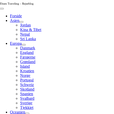
Skip
Ebsen Traveling – Rejseblog
to
Toggle
content
Navigation
Forside
Asien
Jordan
Kina & Tibet
Nepal
Sri Lanka
Europa
Danmark
England
Færøerne
Grønland
Island
Kroatien
Norge
Portugal
Schweiz
Skotland
Spanien
Svalbard
Sverige
Tjekkiet
Oceanien