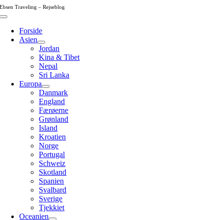
Skip
Ebsen Traveling – Rejseblog
to
Toggle
content
Navigation
Forside
Asien
Jordan
Kina & Tibet
Nepal
Sri Lanka
Europa
Danmark
England
Færøerne
Grønland
Island
Kroatien
Norge
Portugal
Schweiz
Skotland
Spanien
Svalbard
Sverige
Tjekkiet
Oceanien