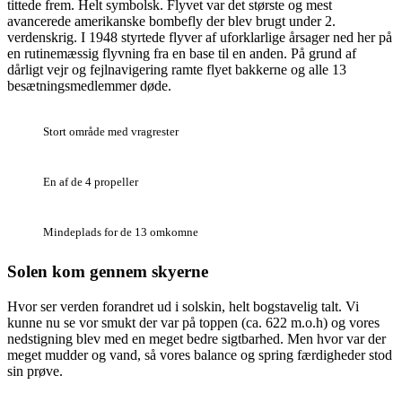
tittede frem. Helt symbolsk. Flyvet var det største og mest
avancerede amerikanske bombefly der blev brugt under 2.
verdenskrig. I 1948 styrtede flyver af uforklarlige årsager ned her på
en rutinemæssig flyvning fra en base til en anden. På grund af
dårligt vejr og fejlnavigering ramte flyet bakkerne og alle 13
besætningsmedlemmer døde.
Stort område med vragrester
En af de 4 propeller
Mindeplads for de 13 omkomne
Solen kom gennem skyerne
Hvor ser verden forandret ud i solskin, helt bogstavelig talt. Vi
kunne nu se vor smukt der var på toppen (ca. 622 m.o.h) og vores
nedstigning blev med en meget bedre sigtbarhed. Men hvor var der
meget mudder og vand, så vores balance og spring færdigheder stod
sin prøve.