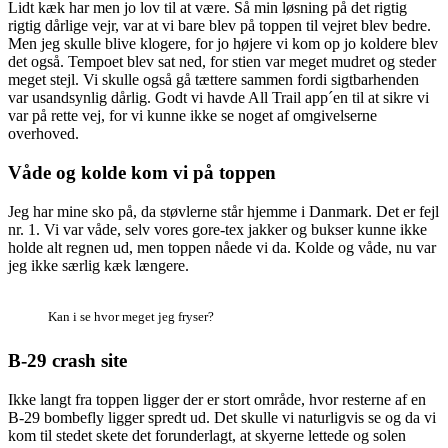
Lidt kæk har men jo lov til at være. Så min løsning på det rigtig
rigtig dårlige vejr, var at vi bare blev på toppen til vejret blev bedre.
Men jeg skulle blive klogere, for jo højere vi kom op jo koldere blev
det også. Tempoet blev sat ned, for stien var meget mudret og steder
meget stejl. Vi skulle også gå tættere sammen fordi sigtbarhenden
var usandsynlig dårlig. Godt vi havde All Trail app´en til at sikre vi
var på rette vej, for vi kunne ikke se noget af omgivelserne
overhoved.
Våde og kolde kom vi på toppen
Jeg har mine sko på, da støvlerne står hjemme i Danmark. Det er fejl
nr. 1. Vi var våde, selv vores gore-tex jakker og bukser kunne ikke
holde alt regnen ud, men toppen nåede vi da. Kolde og våde, nu var
jeg ikke særlig kæk længere.
Kan i se hvor meget jeg fryser?
B-29 crash site
Ikke langt fra toppen ligger der er stort område, hvor resterne af en
B-29 bombefly ligger spredt ud. Det skulle vi naturligvis se og da vi
kom til stedet skete det forunderlagt, at skyerne lettede og solen