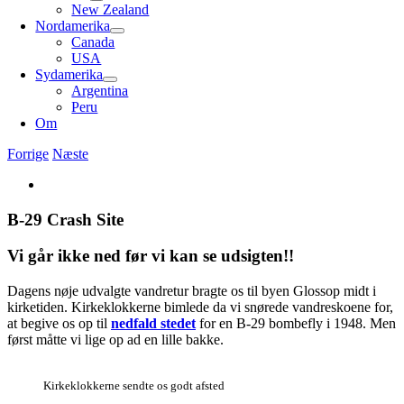
New Zealand
Nordamerika
Canada
USA
Sydamerika
Argentina
Peru
Om
Forrige
Næste
Se
større
billede
B-29 Crash Site
Vi går ikke ned før vi kan se udsigten!!
Dagens nøje udvalgte vandretur bragte os til byen Glossop midt i
kirketiden. Kirkeklokkerne bimlede da vi snørede vandreskoene for,
at begive os op til
nedfald stedet
for en B-29 bombefly i 1948. Men
først måtte vi lige op ad en lille bakke.
Kirkeklokkerne sendte os godt afsted