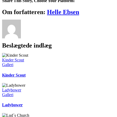
Share This Story, Choose Your Platform!
Facebook
X
Reddit
LinkedIn
WhatsApp
Telegram
Tumblr
Pinterest
Vk
Xing
E-
Om forfatteren:
Helle Ebsen
mail
Beslægtede indlæg
Kinder Scout
Galleri
Kinder Scout
Ladybower
Galleri
Ladybower