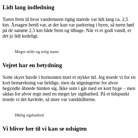
Lidt lang indledning
Turen frem til hvor vandreturen rigtig starede var lidt lang ca. 2,5
km. Årsagen hertil var, at der kun var parkering i byen, så turen bød
på de samme 2,5 km både frem og tilbage. Når vi er godt vandt, er
det jo lidt kedeligt.
Meget stille og rolig starte
Vejret har en betydning
Sorte skyer havde i horisonten truet et stykke tid. Jeg troede vi for en
kort bemærkning var heldige, men da stigningerne for alvor
begyndte åbnede himlen sig. Ikke som i går med en kort byge – men
sådan for alvor regn med en meget lav sigtbarhed. På et tidspunkt
troede vi det havlede, så store var vanddråberne.
Dårlig sigtbarhed
Vi bliver her til vi kan se udsigten