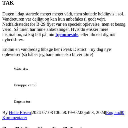
TAK
Dagen i dag startede meget meget vådt, men sluttede heldigvis i sol.
Vandreturen var dejligt og kan kun anbefales (i godt vejr).
Nedfaldsstedet for B-29 flyet var en specielt oplevelse, men et besøg
værd. Så turen har mine anbefalinger. Hvis du ønsker mere
inspiration, så kig lidt på min
hjemmeside
, eller tilmeld dig mit
nyhedsbrev.
Endnu en vandredag tilbage her i Peak District – ny dag nye
oplevelser (så håber jeg bare mine sko bliver tørre)
Våde sko
Deroppe var vi
Dagens tur
By
Helle Ebsen
|
2024-07-08T06:58:19+02:00
juli 8, 2024
|
England
|
0
Kommentarer