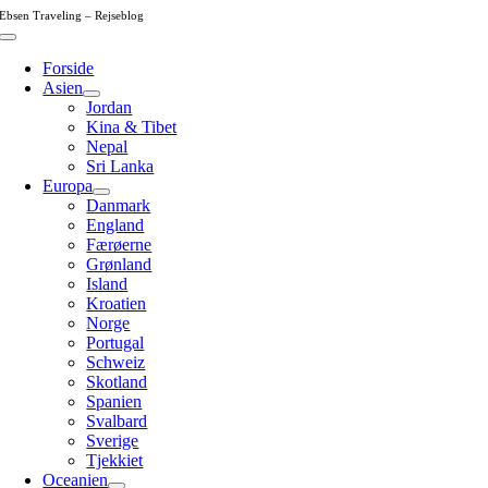
Skip
Ebsen Traveling – Rejseblog
to
Toggle
content
Navigation
Forside
Asien
Jordan
Kina & Tibet
Nepal
Sri Lanka
Europa
Danmark
England
Færøerne
Grønland
Island
Kroatien
Norge
Portugal
Schweiz
Skotland
Spanien
Svalbard
Sverige
Tjekkiet
Oceanien