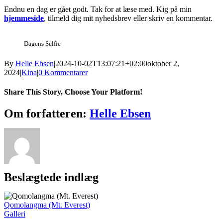
Endnu en dag er gået godt. Tak for at læse med. Kig på min
hjemmeside
, tilmeld dig mit nyhedsbrev eller skriv en kommentar.
Dagens Selfie
By
Helle Ebsen
|
2024-10-02T13:07:21+02:00
oktober 2,
2024
|
Kina
|
0 Kommentarer
Share This Story, Choose Your Platform!
Facebook
X
Reddit
LinkedIn
WhatsApp
Telegram
Tumblr
Pinterest
Vk
Xing
E-
Om forfatteren:
Helle Ebsen
mail
Beslægtede indlæg
Qomolangma (Mt. Everest)
Galleri