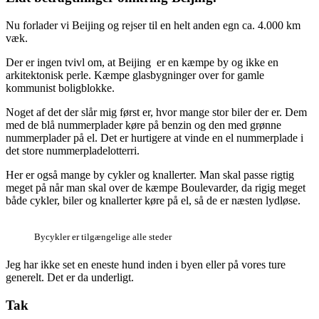
Nu forlader vi Beijing og rejser til en helt anden egn ca. 4.000 km
væk.
Der er ingen tvivl om, at Beijing er en kæmpe by og ikke en
arkitektonisk perle. Kæmpe glasbygninger over for gamle
kommunist boligblokke.
Noget af det der slår mig først er, hvor mange stor biler der er. Dem
med de blå nummerplader køre på benzin og den med grønne
nummerplader på el. Det er hurtigere at vinde en el nummerplade i
det store nummerpladelotterri.
Her er også mange by cykler og knallerter. Man skal passe rigtig
meget på når man skal over de kæmpe Boulevarder, da rigig meget
både cykler, biler og knallerter køre på el, så de er næsten lydløse.
Bycykler er tilgængelige alle steder
Jeg har ikke set en eneste hund inden i byen eller på vores ture
generelt. Det er da underligt.
Tak