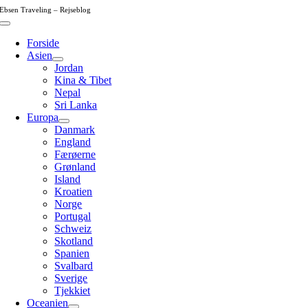
Skip
Ebsen Traveling – Rejseblog
to
Toggle
content
Navigation
Forside
Asien
Jordan
Kina & Tibet
Nepal
Sri Lanka
Europa
Danmark
England
Færøerne
Grønland
Island
Kroatien
Norge
Portugal
Schweiz
Skotland
Spanien
Svalbard
Sverige
Tjekkiet
Oceanien