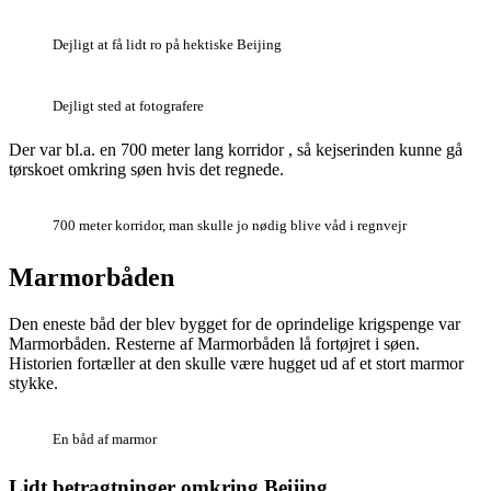
Dejligt at få lidt ro på hektiske Beijing
Dejligt sted at fotografere
Der var bl.a. en 700 meter lang korridor , så kejserinden kunne gå
tørskoet omkring søen hvis det regnede.
700 meter korridor, man skulle jo nødig blive våd i regnvejr
Marmorbåden
Den eneste båd der blev bygget for de oprindelige krigspenge var
Marmorbåden. Resterne af Marmorbåden lå fortøjret i søen.
Historien fortæller at den skulle være hugget ud af et stort marmor
stykke.
En båd af marmor
Lidt betragtninger omkring Beijing.