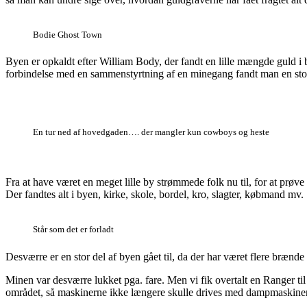
Bodie Ghost Town
Byen er opkaldt efter William Body, der fandt en lille mængde guld i 
forbindelse med en sammenstyrtning af en minegang fandt man en stor
En tur ned af hovedgaden…. der mangler kun cowboys og heste
Fra at have været en meget lille by strømmede folk nu til, for at prøv
Der fandtes alt i byen, kirke, skole, bordel, kro, slagter, købmand mv.
Står som det er forladt
Desværre er en stor del af byen gået til, da der har været flere brænde 
Minen var desværre lukket pga. fare. Men vi fik overtalt en Ranger til 
området, så maskinerne ikke længere skulle drives med dampmaskiner