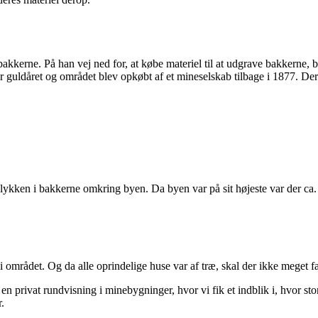
bakkerne. På han vej ned for, at købe materiel til at udgrave bakkerne,
 guldåret og området blev opkøbt af et mineselskab tilbage i 1877. De
e lykken i bakkerne omkring byen. Da byen var på sit højeste var der ca.
i området. Og da alle oprindelige huse var af træ, skal der ikke meget fan
en privat rundvisning i minebygninger, hvor vi fik et indblik i, hvor sto
.