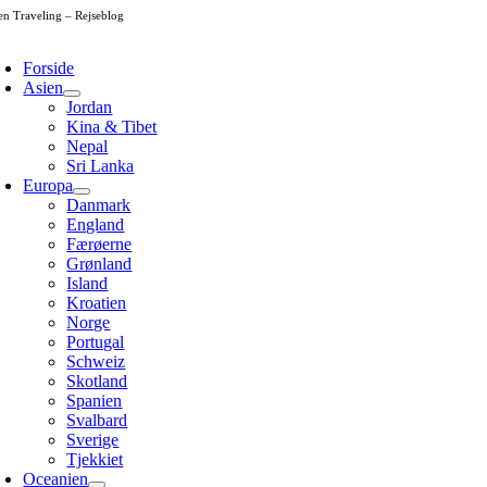
Skip
en Traveling – Rejseblog
to
oggle
content
avigation
Forside
Asien
Jordan
Kina & Tibet
Nepal
Sri Lanka
Europa
Danmark
England
Færøerne
Grønland
Island
Kroatien
Norge
Portugal
Schweiz
Skotland
Spanien
Svalbard
Sverige
Tjekkiet
Oceanien