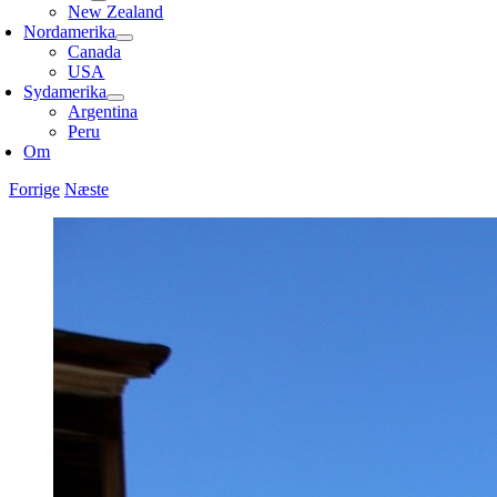
New Zealand
Nordamerika
Canada
USA
Sydamerika
Argentina
Peru
Om
Forrige
Næste
Se
større
billede