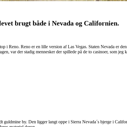
levet brugt både i Nevada og Californien.
top i Reno. Reno er en lille version af Las Vegas. Staten Nevada er den e
gen, var der stadig mennesker der spillede på de to casinoer, som jeg k
ladt guldmine by. Den ligger langt oppe i Sierra Nevada´s bjerge i Calif
deres materiel derop.