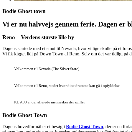
Bodie Ghost town
Vi er nu halvvejs gennem ferie. Dagen er b
Reno – Verdens største lille by
Dagens startede med et smut til Nevada, hvor vi lige skulle på et fotos
Vi fik kigget lidt på Down Town af Reno. Selv om det var tidligt på da
Velkommen til Nevada (The Silver State)
Velkommen til Reno, stedet hvor dine drømme kan gå i opfyldelse
Kl. 9.00 er der allerede mennesker der spiller
Bodie Ghost Town
Dagens hovedformål er et besøg i
Bodie Ghost Town
, der er en for
så man kan undre sige over, hvordan guldgraverne har fået fragtet alt 