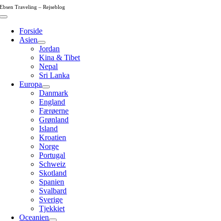
Skip
Ebsen Traveling – Rejseblog
to
Toggle
content
Navigation
Forside
Asien
Jordan
Kina & Tibet
Nepal
Sri Lanka
Europa
Danmark
England
Færøerne
Grønland
Island
Kroatien
Norge
Portugal
Schweiz
Skotland
Spanien
Svalbard
Sverige
Tjekkiet
Oceanien