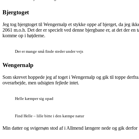
Bjergtoget
Jeg tog bjergtoget til Wengernalp et stykke oppe af bjerget, da jeg 
2061 m.o.h. Det der er specielt ved denne bjergbane er, at det der en
komme op i højderne.
Der er mange små finde steder under vejs
Wengernalp
Som skrevet hoppede jeg af toget i Wengernalp og gik til toppe derfra.
overarbejde, men udsigten fejlede intet.
Helle kæmper sig opad
Find Helle – lille bitte i den kæmpe natur
Min datter og svigersøn stod af i Allmend længere nede og gik derfor 1