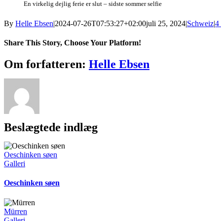
En virkelig dejlig ferie er slut – sidste sommer selfie
By
Helle Ebsen
|
2024-07-26T07:53:27+02:00
juli 25, 2024
|
Schweiz
|
4
Share This Story, Choose Your Platform!
Facebook
X
Reddit
LinkedIn
WhatsApp
Telegram
Tumblr
Pinterest
Vk
Xing
E-
Om forfatteren:
Helle Ebsen
mail
Beslægtede indlæg
Oeschinken søen
Galleri
Oeschinken søen
Mürren
Galleri