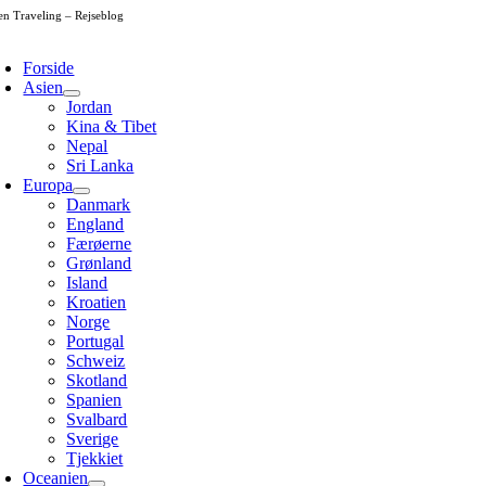
Skip
en Traveling – Rejseblog
to
oggle
content
avigation
Forside
Asien
Jordan
Kina & Tibet
Nepal
Sri Lanka
Europa
Danmark
England
Færøerne
Grønland
Island
Kroatien
Norge
Portugal
Schweiz
Skotland
Spanien
Svalbard
Sverige
Tjekkiet
Oceanien