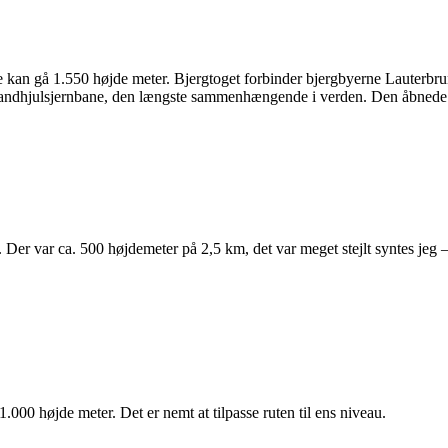
ikke kan gå 1.550 højde meter. Bjergtoget forbinder bjergbyerne Lauter
 tandhjulsjernbane, den længste sammenhængende i verden. Den åbnede he
 Der var ca. 500 højdemeter på 2,5 km, det var meget stejlt syntes jeg – 
.000 højde meter. Det er nemt at tilpasse ruten til ens niveau.