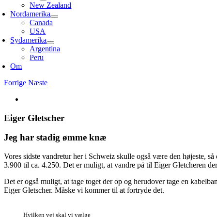
New Zealand
Nordamerika
Canada
USA
Sydamerika
Argentina
Peru
Om
Forrige
Næste
Se
større
billede
Eiger Gletscher
Jeg har stadig ømme knæ
Vores sidste vandretur her i Schweiz skulle også være den højeste, s
3.900 til ca. 4.250. Det er muligt, at vandre på til Eiger Gletcheren der
Det er også muligt, at tage toget der op og herudover tage en kabelba
Eiger Gletscher. Måske vi kommer til at fortryde det.
Hvilken vej skal vi vælge