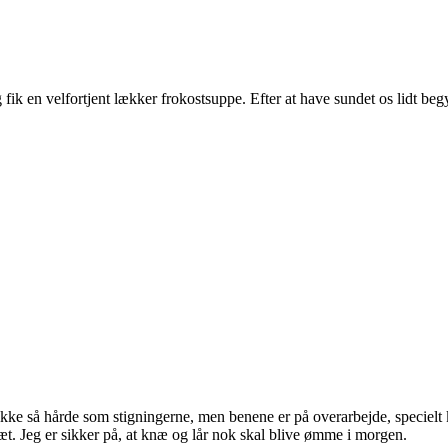
g fik en velfortjent lækker frokostsuppe. Efter at have sundet os lidt 
e så hårde som stigningerne, men benene er på overarbejde, specielt knæ
æt. Jeg er sikker på, at knæ og lår nok skal blive ømme i morgen.