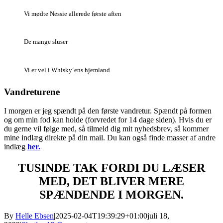
Vi mødte Nessie allerede første aften
De mange sluser
Vi er vel i Whisky´ens hjemland
Vandreturene
I morgen er jeg spændt på den første vandretur. Spændt på formen
og om min fod kan holde (forvredet for 14 dage siden). Hvis du er
du gerne vil følge med, så tilmeld dig mit nyhedsbrev, så kommer
mine indlæg direkte på din mail. Du kan også finde masser af andre
indlæg
her.
TUSINDE TAK FORDI DU LÆSER
MED, DET BLIVER MERE
SPÆNDENDE I MORGEN.
By
Helle Ebsen
|
2025-02-04T19:39:29+01:00
juli 18,