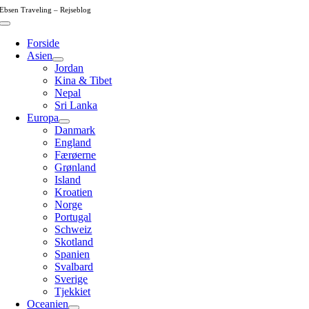
Skip
Ebsen Traveling – Rejseblog
to
Toggle
content
Navigation
Forside
Asien
Jordan
Kina & Tibet
Nepal
Sri Lanka
Europa
Danmark
England
Færøerne
Grønland
Island
Kroatien
Norge
Portugal
Schweiz
Skotland
Spanien
Svalbard
Sverige
Tjekkiet
Oceanien