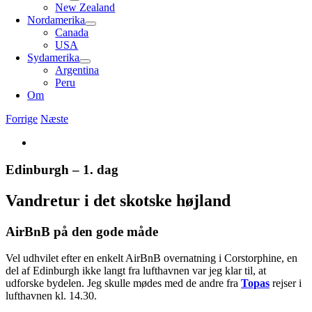
New Zealand
Nordamerika
Canada
USA
Sydamerika
Argentina
Peru
Om
Forrige
Næste
Se
større
billede
Edinburgh – 1. dag
Vandretur i det skotske højland
AirBnB på den gode måde
Vel udhvilet efter en enkelt AirBnB overnatning i Corstorphine, en
del af Edinburgh ikke langt fra lufthavnen var jeg klar til, at
udforske bydelen. Jeg skulle mødes med de andre fra
Topas
rejser i
lufthavnen kl. 14.30.