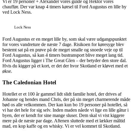
Vi er 19 personer + Alexander vores guide og Hektor vores
chauffør. Der var knap 4 timers kørsel til Ford Augustus en lille by
ved Lock Ness.
Lock Ness
Ford Augustus er en meget lille by, som skal være udgangspunktet
for vores vandreture de næste 7 dage. Risikoen for køresyge blev
bestemt sat på en prøve på de meget smalle og snoede veje op til
Ford Augustus, så kan 4 timers bustransport blive meget lang tid.
Ford Angustus ligger i The Great Glen – der betyder den store dal.
Hvis du kigger på et kort, er det der hvor Skotland er kløvet med et
økse.
The Caledonian Hotel
Hotellet er et 100 år gammel lidt slidt familie hotel, der drives af
Johanne og hendes mand Chris, der på sin meget charmerende måde
bød os alle velkommen. Der kan kun bo 19 personer på hotellet, så
vi har det hele for sig selv. Inden maden nåede vi lige en lille gåtur i
byen, der er kendt for sine mange sluser. Dem skal vi vist kiggere
mere på de næste par dage. Aftenen sluttede med et lækker måltid
mad, en kop kaffe og en whisky. Vi er vel kommet til Skotland.