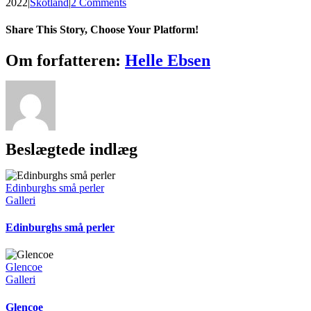
2022
|
Skotland
|
2 Comments
Share This Story, Choose Your Platform!
Facebook
X
Reddit
LinkedIn
WhatsApp
Telegram
Tumblr
Pinterest
Vk
Xing
E-
Om forfatteren:
Helle Ebsen
mail
Beslægtede indlæg
Edinburghs små perler
Galleri
Edinburghs små perler
Glencoe
Galleri
Glencoe