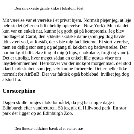
Den smukkeste gamle kirke i lokalområdet
Mit værelse var et værelse i et privat hjem. Normalt plejer jeg, at leje
hele stedet (efter en lidt uheldig oplevelse i New York). Men da det
kun var en enkelt nat, kunne jeg godt gå på kompromis. Jeg blev
modtaget af Carol, den sødeste skotske dame (som jeg dog havde
lidt svært ved, at forstå), der viste mig faciliteterne. Et stort værelse,
men en dejlig stor seng og adgang til køkken og badeværelse. Der
har indkøbt lidt lækre ting til mig (chips, chokolade, frugt og vand).
Det er utroligt, hvor meget sådan en enkelt lille gestus viser om
imødekommenhed. Herudover var der indkøbt morgenmad, der stod
klart i køleskabet, som jeg selv kunne forberede. Det er heller ikke
normalt for AirBnB. Der var faktisk også boblebad, hvilket jeg dog
afstod fra.
Corstorphine
Dagen skulle bruges i lokalområdet, da jeg har nogle dage i
Edinburgh efter vandreturen. Så jeg gik til Hillwood park. En stor
park der ligger op ad Edinburgh Zoo.
Den fineste udskårne bænk af et væltet træ