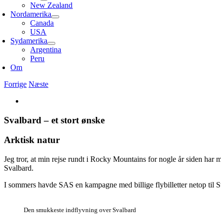
New Zealand
Nordamerika
Canada
USA
Sydamerika
Argentina
Peru
Om
Forrige
Næste
Se
større
billede
Svalbard – et stort ønske
Arktisk natur
Jeg tror, at min rejse rundt i Rocky Mountains for nogle år siden har me
Svalbard.
I sommers havde SAS en kampagne med billige flybilletter netop til 
Den smukkeste indflyvning over Svalbard