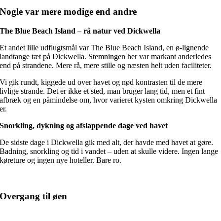
Nogle var mere modige end andre
The Blue Beach Island – rå natur ved Dickwella
Et andet lille udflugtsmål var The Blue Beach Island, en ø-lignende
landtange tæt på Dickwella. Stemningen her var markant anderledes
end på strandene. Mere rå, mere stille og næsten helt uden faciliteter.
Vi gik rundt, kiggede ud over havet og nød kontrasten til de mere
livlige strande. Det er ikke et sted, man bruger lang tid, men et fint
afbræk og en påmindelse om, hvor varieret kysten omkring Dickwella
er.
Snorkling, dykning og afslappende dage ved havet
De sidste dage i Dickwella gik med alt, der havde med havet at gøre.
Badning, snorkling og tid i vandet – uden at skulle videre. Ingen lange
køreture og ingen nye hoteller. Bare ro.
Overgang til øen