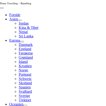
Skip
Ebsen Traveling – Rejseblog
to
Toggle
content
Navigation
Forside
Asien
Jordan
Kina & Tibet
Nepal
Sri Lanka
Europa
Danmark
England
Færøerne
Grønland
Island
Kroatien
Norge
Portugal
Schweiz
Skotland
Spanien
Svalbard
Sverige
Tjekkiet
Oceanien