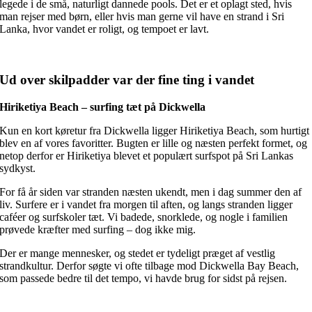
legede i de små, naturligt dannede pools. Det er et oplagt sted, hvis
man rejser med børn, eller hvis man gerne vil have en strand i Sri
Lanka, hvor vandet er roligt, og tempoet er lavt.
Ud over skilpadder var der fine ting i vandet
Hiriketiya Beach – surfing tæt på Dickwella
Kun en kort køretur fra Dickwella ligger Hiriketiya Beach, som hurtigt
blev en af vores favoritter. Bugten er lille og næsten perfekt formet, og
netop derfor er Hiriketiya blevet et populært surfspot på Sri Lankas
sydkyst.
For få år siden var stranden næsten ukendt, men i dag summer den af
liv. Surfere er i vandet fra morgen til aften, og langs stranden ligger
caféer og surfskoler tæt. Vi badede, snorklede, og nogle i familien
prøvede kræfter med surfing – dog ikke mig.
Der er mange mennesker, og stedet er tydeligt præget af vestlig
strandkultur. Derfor søgte vi ofte tilbage mod Dickwella Bay Beach,
som passede bedre til det tempo, vi havde brug for sidst på rejsen.