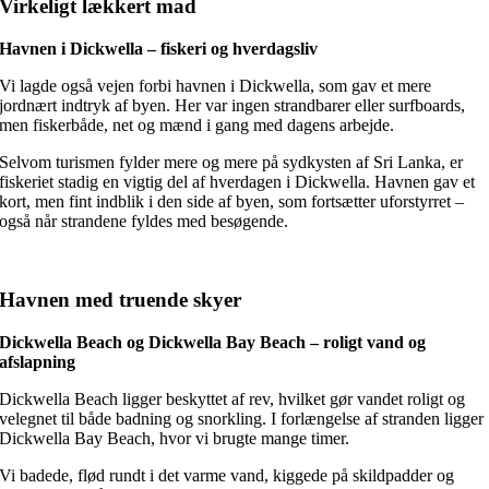
Virkeligt lækkert mad
Havnen i Dickwella – fiskeri og hverdagsliv
Vi lagde også vejen forbi havnen i Dickwella, som gav et mere
jordnært indtryk af byen. Her var ingen strandbarer eller surfboards,
men fiskerbåde, net og mænd i gang med dagens arbejde.
Selvom turismen fylder mere og mere på sydkysten af Sri Lanka, er
fiskeriet stadig en vigtig del af hverdagen i Dickwella. Havnen gav et
kort, men fint indblik i den side af byen, som fortsætter uforstyrret –
også når strandene fyldes med besøgende.
Havnen med truende skyer
Dickwella Beach og Dickwella Bay Beach – roligt vand og
afslapning
Dickwella Beach ligger beskyttet af rev, hvilket gør vandet roligt og
velegnet til både badning og snorkling. I forlængelse af stranden ligger
Dickwella Bay Beach, hvor vi brugte mange timer.
Vi badede, flød rundt i det varme vand, kiggede på skildpadder og