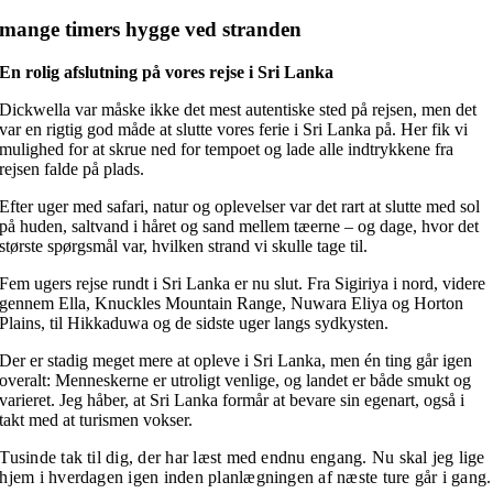
mange timers hygge ved stranden
En rolig afslutning på vores rejse i Sri Lanka
Dickwella var måske ikke det mest autentiske sted på rejsen, men det
var en rigtig god måde at slutte vores ferie i Sri Lanka på. Her fik vi
mulighed for at skrue ned for tempoet og lade alle indtrykkene fra
rejsen falde på plads.
Efter uger med safari, natur og oplevelser var det rart at slutte med sol
på huden, saltvand i håret og sand mellem tæerne – og dage, hvor det
største spørgsmål var, hvilken strand vi skulle tage til.
Fem ugers rejse rundt i Sri Lanka er nu slut. Fra Sigiriya i nord, videre
gennem Ella, Knuckles Mountain Range, Nuwara Eliya og Horton
Plains, til Hikkaduwa og de sidste uger langs sydkysten.
Der er stadig meget mere at opleve i Sri Lanka, men én ting går igen
overalt: Menneskerne er utroligt venlige, og landet er både smukt og
varieret. Jeg håber, at Sri Lanka formår at bevare sin egenart, også i
takt med at turismen vokser.
Tusinde tak til dig, der har læst med endnu engang. Nu skal jeg lige
hjem i hverdagen igen inden planlægningen af næste ture går i gang.