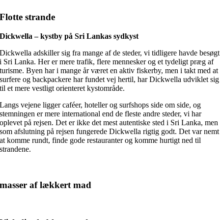
Flotte strande
Dickwella – kystby på Sri Lankas sydkyst
Dickwella adskiller sig fra mange af de steder, vi tidligere havde besøgt
i Sri Lanka. Her er mere trafik, flere mennesker og et tydeligt præg af
turisme. Byen har i mange år været en aktiv fiskerby, men i takt med at
surfere og backpackere har fundet vej hertil, har Dickwella udviklet sig
til et mere vestligt orienteret kystområde.
Langs vejene ligger caféer, hoteller og surfshops side om side, og
stemningen er mere international end de fleste andre steder, vi har
oplevet på rejsen. Det er ikke det mest autentiske sted i Sri Lanka, men
som afslutning på rejsen fungerede Dickwella rigtig godt. Det var nemt
at komme rundt, finde gode restauranter og komme hurtigt ned til
strandene.
masser af lækkert mad