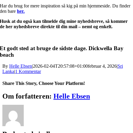
Har du brug for mere inspiration så kig på min hjemmeside.
Du finder
den bare
her.
Husk at du også kan tilmelde dig mine nyhedsbreve, så kommer
de her nyhedsbreve direkte til din
mail – nemt og enkelt
.
Et godt sted at bruge de sidste dage. Dickwella Bay
beach
By
Helle Ebsen
|
2026-02-04T20:57:08+01:00
februar 4, 2026
|
Sri
Lanka
|
1 Kommentar
Share This Story, Choose Your Platform!
Facebook
X
Reddit
LinkedIn
WhatsApp
Telegram
Tumblr
Pinterest
Vk
Xing
E-
Om forfatteren:
Helle Ebsen
mail