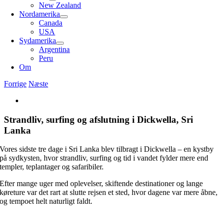
New Zealand
Nordamerika
Canada
USA
Sydamerika
Argentina
Peru
Om
Forrige
Næste
Se
større
billede
Strandliv, surfing og afslutning i Dickwella, Sri
Lanka
Vores sidste tre dage i Sri Lanka blev tilbragt i Dickwella – en kystby
på sydkysten, hvor strandliv, surfing og tid i vandet fylder mere end
templer, teplantager og safaribiler.
Efter mange uger med oplevelser, skiftende destinationer og lange
køreture var det rart at slutte rejsen et sted, hvor dagene var mere åbne,
og tempoet helt naturligt faldt.