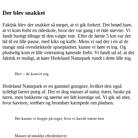
Der blev snakket
Faktisk blev der snakket så meget, at vi gik forkert. Det betød bare,
at vi kom forbi en rideskole, hvor der var gang i et ride stævne. Vi
fandt hurtigt tilbage til den valgte rute. Efter de første 5 km var det
tid til en lille pause, med kiks og kaffe. Mens vi sad der i en af de
mange små overdækkede spisepladser, kunne vi høre et tog. Og
pludselig kom et lille veterantog kørende forbi. Vi fandt ud af, at det
faktisk er muligt, at køre Hedeland Naturpark rundt i dette lille tog.
Hov – de kom et tog
Hedeland Naturpark er en gammel grusgrav, hvilket den også
tydeligt bærer præg af. Der er dog masser af natur, træer, buske på
turen, men bakkerne og søerne ser lidt kunstige ud. Vi gik ad stier,
hvor havtorn, sortbær og brombær kæmpede om pladsen.
Her kunne vi hoppe på toget, hvis vi havde trætte ben
Masser af smukke efterårsfarver