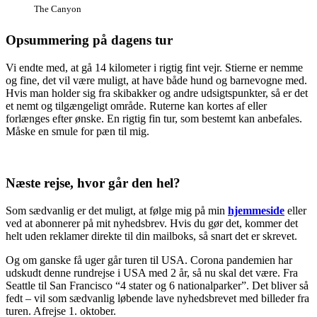
The Canyon
Opsummering på dagens tur
Vi endte med, at gå 14 kilometer i rigtig fint vejr. Stierne er nemme
og fine, det vil være muligt, at have både hund og barnevogne med.
Hvis man holder sig fra skibakker og andre udsigtspunkter, så er det
et nemt og tilgængeligt område. Ruterne kan kortes af eller
forlænges efter ønske. En rigtig fin tur, som bestemt kan anbefales.
Måske en smule for pæn til mig.
Næste rejse, hvor går den hel?
Som sædvanlig er det muligt, at følge mig på min
hjemmeside
eller
ved at abonnerer på mit nyhedsbrev. Hvis du gør det, kommer det
helt uden reklamer direkte til din mailboks, så snart det er skrevet.
Og om ganske få uger går turen til USA. Corona pandemien har
udskudt denne rundrejse i USA med 2 år, så nu skal det være. Fra
Seattle til San Francisco “4 stater og 6 nationalparker”. Det bliver så
fedt – vil som sædvanlig løbende lave nyhedsbrevet med billeder fra
turen. Afrejse 1. oktober.