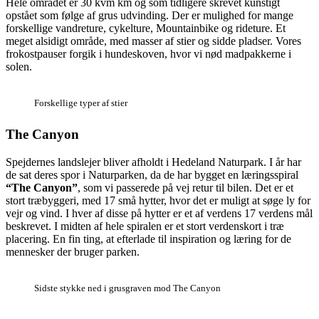
Hele området er 30 kvm km og som tidligere skrevet kunstigt
opstået som følge af grus udvinding. Der er mulighed for mange
forskellige vandreture, cykelture, Mountainbike og rideture. Et
meget alsidigt område, med masser af stier og sidde pladser. Vores
frokostpauser forgik i hundeskoven, hvor vi nød madpakkerne i
solen.
Forskellige typer af stier
The Canyon
Spejdernes landslejer bliver afholdt i Hedeland Naturpark. I år har
de sat deres spor i Naturparken, da de har bygget en læringsspiral
“The Canyon”
, som vi passerede på vej retur til bilen. Det er et
stort træbyggeri, med 17 små hytter, hvor det er muligt at søge ly for
vejr og vind. I hver af disse på hytter er et af verdens 17 verdens mål
beskrevet. I midten af hele spiralen er et stort verdenskort i træ
placering. En fin ting, at efterlade til inspiration og læring for de
mennesker der bruger parken.
Sidste stykke ned i grusgraven mod The Canyon