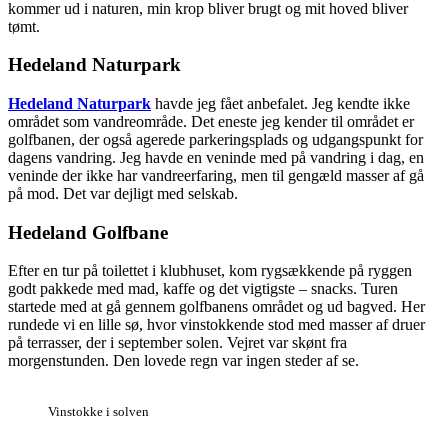
kommer ud i naturen, min krop bliver brugt og mit hoved bliver
tømt.
Hedeland Naturpark
Hedeland Naturpark
havde jeg fået anbefalet. Jeg kendte ikke
området som vandreområde. Det eneste jeg kender til området er
golfbanen, der også agerede parkeringsplads og udgangspunkt for
dagens vandring. Jeg havde en veninde med på vandring i dag, en
veninde der ikke har vandreerfaring, men til gengæld masser af gå
på mod. Det var dejligt med selskab.
Hedeland Golfbane
Efter en tur på toilettet i klubhuset, kom rygsækkende på ryggen
godt pakkede med mad, kaffe og det vigtigste – snacks. Turen
startede med at gå gennem golfbanens området og ud bagved. Her
rundede vi en lille sø, hvor vinstokkende stod med masser af druer
på terrasser, der i september solen. Vejret var skønt fra
morgenstunden. Den lovede regn var ingen steder af se.
Vinstokke i solven