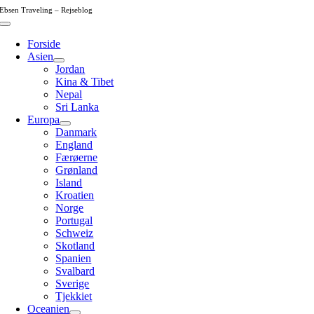
Skip
Ebsen Traveling – Rejseblog
to
Toggle
content
Navigation
Forside
Asien
Jordan
Kina & Tibet
Nepal
Sri Lanka
Europa
Danmark
England
Færøerne
Grønland
Island
Kroatien
Norge
Portugal
Schweiz
Skotland
Spanien
Svalbard
Sverige
Tjekkiet
Oceanien