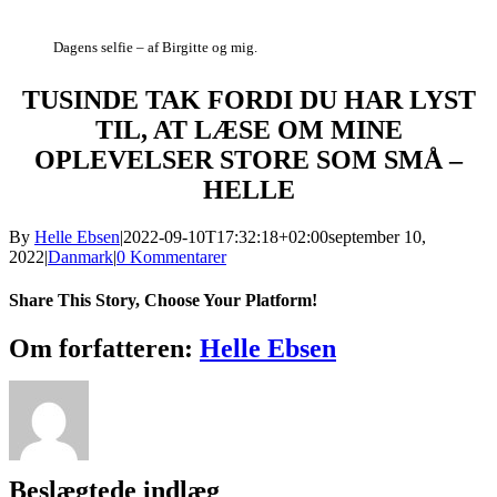
Dagens selfie – af Birgitte og mig.
TUSINDE TAK FORDI DU HAR LYST
TIL, AT LÆSE OM MINE
OPLEVELSER STORE SOM SMÅ
–
HELLE
By
Helle Ebsen
|
2022-09-10T17:32:18+02:00
september 10,
2022
|
Danmark
|
0 Kommentarer
Share This Story, Choose Your Platform!
Facebook
X
Reddit
LinkedIn
WhatsApp
Telegram
Tumblr
Pinterest
Vk
Xing
E-
Om forfatteren:
Helle Ebsen
mail
Beslægtede indlæg