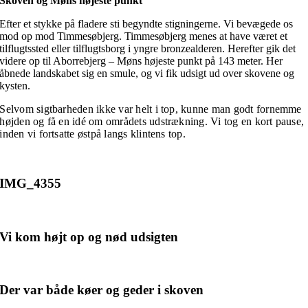
Skoven og Møns højeste punkt
Efter et stykke på fladere sti begyndte stigningerne. Vi bevægede os
mod op mod Timmesøbjerg. Timmesøbjerg menes at have været et
tilflugtssted eller tilflugtsborg i yngre bronzealderen. Herefter gik det
videre op til Aborrebjerg – Møns højeste punkt på 143 meter. Her
åbnede landskabet sig en smule, og vi fik udsigt ud over skovene og
kysten.
Selvom sigtbarheden ikke var helt i top, kunne man godt fornemme
højden og få en idé om områdets udstrækning. Vi tog en kort pause,
inden vi fortsatte østpå langs klintens top.
IMG_4355
Vi kom højt op og nød udsigten
Der var både køer og geder i skoven