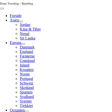
Skip
Ebsen Traveling – Rejseblog
to
Toggle
content
Navigation
Forside
Asien
Jordan
Kina & Tibet
Nepal
Sri Lanka
Europa
Danmark
England
Færøerne
Grønland
Island
Kroatien
Norge
Portugal
Schweiz
Skotland
Spanien
Svalbard
Sverige
Tjekkiet
Oceanien