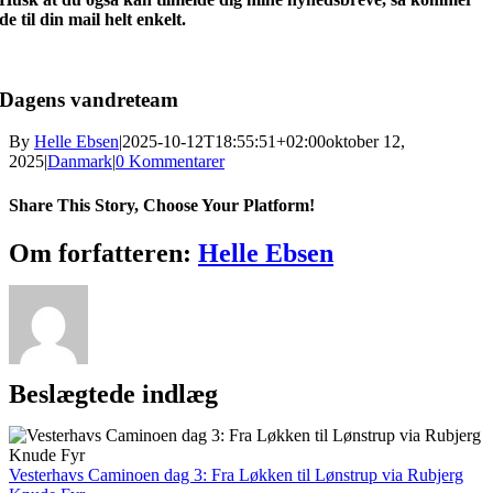
de til din
mail
helt enkelt.
Dagens vandreteam
By
Helle Ebsen
|
2025-10-12T18:55:51+02:00
oktober 12,
2025
|
Danmark
|
0 Kommentarer
Share This Story, Choose Your Platform!
Facebook
X
Reddit
LinkedIn
WhatsApp
Telegram
Tumblr
Pinterest
Vk
Xing
E-
Om forfatteren:
Helle Ebsen
mail
Beslægtede indlæg
Vesterhavs Caminoen dag 3: Fra Løkken til Lønstrup via Rubjerg