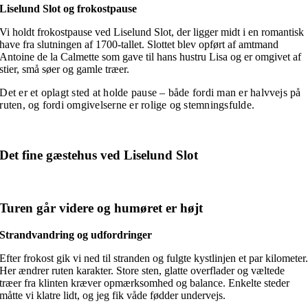
Liselund Slot og frokostpause
Vi holdt frokostpause ved Liselund Slot, der ligger midt i en romantisk
have fra slutningen af 1700-tallet. Slottet blev opført af amtmand
Antoine de la Calmette som gave til hans hustru Lisa og er omgivet af
stier, små søer og gamle træer.
Det er et oplagt sted at holde pause – både fordi man er halvvejs på
ruten, og fordi omgivelserne er rolige og stemningsfulde.
Det fine gæstehus ved Liselund Slot
Turen går videre og humøret er højt
Strandvandring og udfordringer
Efter frokost gik vi ned til stranden og fulgte kystlinjen et par kilometer
Her ændrer ruten karakter. Store sten, glatte overflader og væltede
træer fra klinten kræver opmærksomhed og balance. Enkelte steder
måtte vi klatre lidt, og jeg fik våde fødder undervejs.