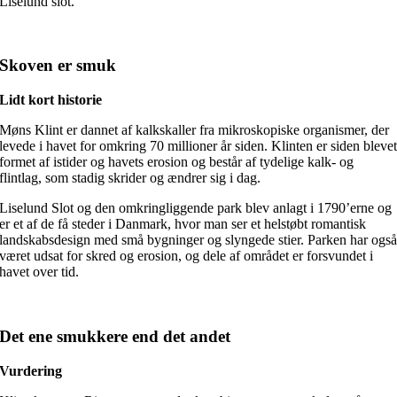
Liselund slot.
Skoven er smuk
Lidt kort historie
Møns Klint er dannet af kalkskaller fra mikroskopiske organismer, der
levede i havet for omkring 70 millioner år siden. Klinten er siden bleve
formet af istider og havets erosion og består af tydelige kalk- og
flintlag, som stadig skrider og ændrer sig i dag.
Liselund Slot og den omkringliggende park blev anlagt i 1790’erne og
er et af de få steder i Danmark, hvor man ser et helstøbt romantisk
landskabsdesign med små bygninger og slyngede stier. Parken har ogs
været udsat for skred og erosion, og dele af området er forsvundet i
havet over tid.
Det ene smukkere end det andet
Vurdering