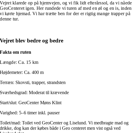
Vejret klarede op på hjemvejen, og vi fik lidt efterårssol, da vi nåede
GeoCenteret igen. Her rundede vi turen af med en øl og en is, inden
vi kørte hjemad. Vi har trætte ben for der er rigtig mange trapper på
denne tur.
Vejret blev bedre og bedre
Fakta om ruten
Længde: Ca. 15 km
Højdemeter: Ca. 400 m
Terræn: Skovsti, trapper, strandsten
Sværhedsgrad: Moderat til krævende
Start/slut: GeoCenter Møns Klint
Varighed: 5–6 timer inkl. pauser
Toilet/mad: Toilet ved GeoCenter og Liselund. Vi medbragte mad og
drikke, dog kan der købes både i Geo centeret men vist også ved