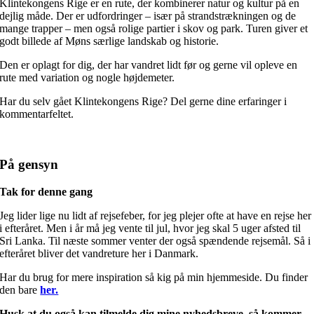
Klintekongens Rige er en rute, der kombinerer natur og kultur på en
dejlig måde. Der er udfordringer – især på strandstrækningen og de
mange trapper – men også rolige partier i skov og park. Turen giver et
godt billede af Møns særlige landskab og historie.
Den er oplagt for dig, der har vandret lidt før og gerne vil opleve en
rute med variation og nogle højdemeter.
Har du selv gået Klintekongens Rige? Del gerne dine erfaringer i
kommentarfeltet.
På gensyn
Tak for denne gang
Jeg lider lige nu lidt af rejsefeber, for jeg plejer ofte at have en rejse her
i efteråret. Men i år må jeg vente til jul, hvor jeg skal 5 uger afsted til
Sri Lanka. Til næste sommer venter der også spændende rejsemål. Så i
efteråret bliver det vandreture her i Danmark.
Har du brug for mere inspiration så kig på min hjemmeside.
Du finder
den bare
her.
Husk at du også kan tilmelde dig mine nyhedsbreve, så kommer