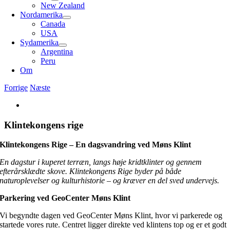
New Zealand
Nordamerika
Canada
USA
Sydamerika
Argentina
Peru
Om
Forrige
Næste
Se
større
billede
Klintekongens rige
Klintekongens Rige – En dagsvandring ved Møns Klint
En dagstur i kuperet terræn, langs høje kridtklinter og gennem
efterårsklædte skove. Klintekongens Rige byder på både
naturoplevelser og kulturhistorie – og kræver en del sved undervejs.
Parkering ved GeoCenter Møns Klint
Vi begyndte dagen ved GeoCenter Møns Klint, hvor vi parkerede og
startede vores rute. Centret ligger direkte ved klintens top og er et godt