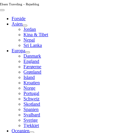
Skip
Ebsen Traveling – Rejseblog
to
Toggle
content
Navigation
Forside
Asien
Jordan
Kina & Tibet
Nepal
Sri Lanka
Europa
Danmark
England
Færøerne
Grønland
Island
Kroatien
Norge
Portugal
Schweiz
Skotland
Spanien
Svalbard
Sverige
Tjekkiet
Oceanien