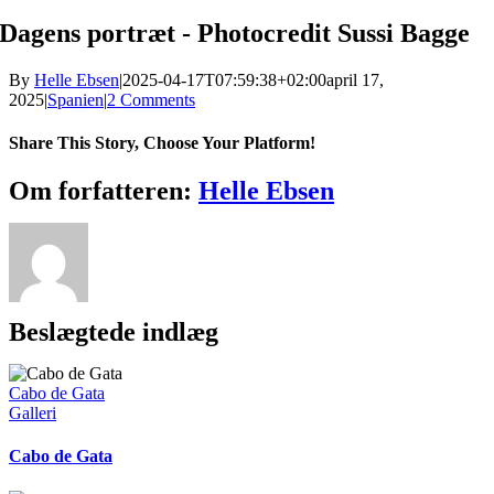
Dagens portræt - Photocredit Sussi Bagge
By
Helle Ebsen
|
2025-04-17T07:59:38+02:00
april 17,
2025
|
Spanien
|
2 Comments
Share This Story, Choose Your Platform!
Facebook
X
Reddit
LinkedIn
WhatsApp
Telegram
Tumblr
Pinterest
Vk
Xing
E-
Om forfatteren:
Helle Ebsen
mail
Beslægtede indlæg
Cabo de Gata
Galleri
Cabo de Gata