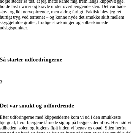
nogle steder så tæt, at jeg måtte kante mig frem langs klippevægge,
holde fast i wirer og kravle under overhængende sten. Det var både
sjovt og lidt nervepirrende, men aldrig farligt. Faktisk blev jeg ret
hurtigt tryg ved terrænet – og kunne nyde det smukke skift mellem
skyggefulde grotter, frodige strækninger og solbeskinnede
udsigtspunkter.
Så starter udfordringerne
?
Det var smukt og udfordrende
Efter udforingerne med klippesiderne kom vi ud i den smukkeste
bjergdal, hvor bjergene tårnede sig op på begge sider af os. Her nød vi
stilheden, solen og fuglens fløjt inden vi begav os opad. Stien herfra