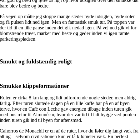
var god og bred og førte os højt op hvor udsigten over den smukke dal
bare blev bedre og bedre.
På vejen op måtte jeg stoppe mange steder nyde udsigten, nyde solen
og få pulsen lidt ned igen. Men en fantastisk smuk tur. På toppen var
der tid til en lille pause inden det gik nedad igen. På vej ned gik vi for
blomstrende træer, marker med heste og geder inden vi igen ramte
parkeringspladsen.
Smukt og fuldstændig roligt
Smukke klippeformationer
Ruten er cirka 8 km lang og lidt udfordrende nogle steder, men aldrig
farlig. Efter turen sluttede dagen på en lille kaffe bar på en af byen
torve, hvor en Café con Leche gav energien tilbage inden turen gik
med bus retur til Almunécar, hvor der var tid til lidt hygge ved poolen
inden turen gik ind til byen for aftensmad.
Cahorros de Monachil er en af de ruter, hvor du føler dig langt væk fra
alting – selvom civilisationen kun er få kilometer væk. En perfekt