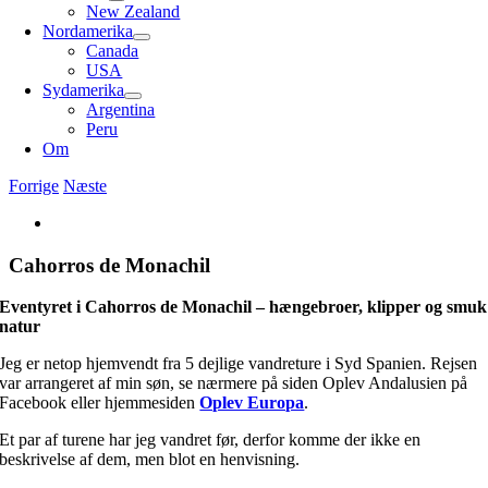
New Zealand
Nordamerika
Canada
USA
Sydamerika
Argentina
Peru
Om
Forrige
Næste
Se
større
billede
Cahorros de Monachil
Eventyret i Cahorros de Monachil – hængebroer, klipper og smuk
natur
Jeg er netop hjemvendt fra 5 dejlige vandreture i Syd Spanien. Rejsen
var arrangeret af min søn, se nærmere på siden Oplev Andalusien på
Facebook eller hjemmesiden
Oplev Europa
.
Et par af turene har jeg vandret før, derfor komme der ikke en
beskrivelse af dem, men blot en henvisning.