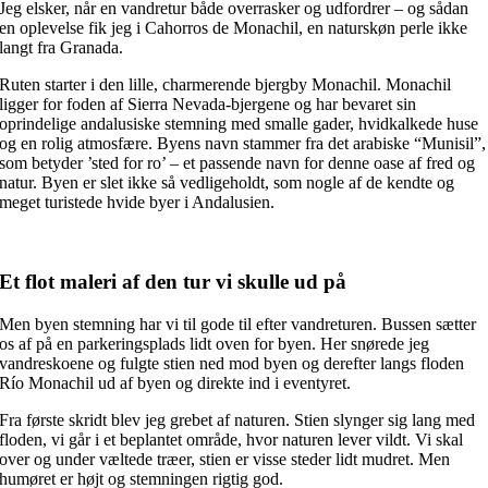
Jeg elsker, når en vandretur både overrasker og udfordrer – og sådan
en oplevelse fik jeg i Cahorros de Monachil, en naturskøn perle ikke
langt fra Granada.
Ruten starter i den lille, charmerende bjergby Monachil. Monachil
ligger for foden af Sierra Nevada-bjergene og har bevaret sin
oprindelige andalusiske stemning med smalle gader, hvidkalkede huse
og en rolig atmosfære. Byens navn stammer fra det arabiske “Munisil”,
som betyder ’sted for ro’ – et passende navn for denne oase af fred og
natur. Byen er slet ikke så vedligeholdt, som nogle af de kendte og
meget turistede hvide byer i Andalusien.
Et flot maleri af den tur vi skulle ud på
Men byen stemning har vi til gode til efter vandreturen. Bussen sætter
os af på en parkeringsplads lidt oven for byen. Her snørede jeg
vandreskoene og fulgte stien ned mod byen og derefter langs floden
Río Monachil ud af byen og direkte ind i eventyret.
Fra første skridt blev jeg grebet af naturen. Stien slynger sig lang med
floden, vi går i et beplantet område, hvor naturen lever vildt. Vi skal
over og under væltede træer, stien er visse steder lidt mudret. Men
humøret er højt og stemningen rigtig god.