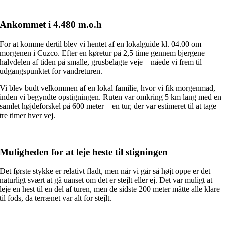
Ankommet i 4.480 m.o.h
For at komme dertil blev vi hentet af en lokalguide kl. 04.00 om
morgenen i Cuzco. Efter en køretur på 2,5 time gennem bjergene –
halvdelen af tiden på smalle, grusbelagte veje – nåede vi frem til
udgangspunktet for vandreturen.
Vi blev budt velkommen af en lokal familie, hvor vi fik morgenmad,
inden vi begyndte opstigningen. Ruten var omkring 5 km lang med en
samlet højdeforskel på 600 meter – en tur, der var estimeret til at tage
tre timer hver vej.
Muligheden for at leje heste til stigningen
Det første stykke er relativt fladt, men når vi går så højt oppe er det
naturligt svært at gå uanset om det er stejlt eller ej. Det var muligt at
leje en hest til en del af turen, men de sidste 200 meter måtte alle klare
til fods, da terrænet var alt for stejlt.