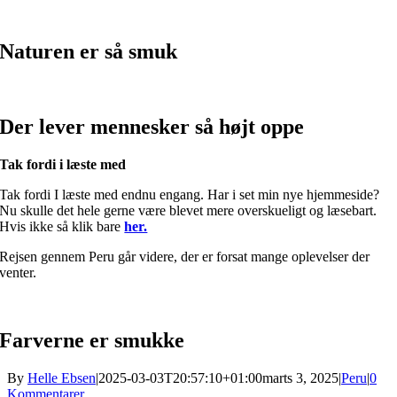
Naturen er så smuk
Der lever mennesker så højt oppe
Tak fordi i læste med
Tak fordi I læste med endnu engang. Har i set min nye hjemmeside?
Nu skulle det hele gerne være blevet mere overskueligt og læsebart.
Hvis ikke så klik bare
her.
Rejsen gennem Peru går videre, der er forsat mange oplevelser der
venter.
Farverne er smukke
By
Helle Ebsen
|
2025-03-03T20:57:10+01:00
marts 3, 2025
|
Peru
|
0
Kommentarer