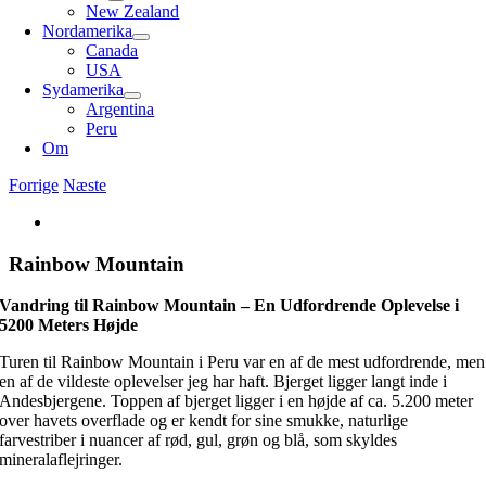
New Zealand
Nordamerika
Canada
USA
Sydamerika
Argentina
Peru
Om
Forrige
Næste
Se
større
billede
Rainbow Mountain
Vandring til Rainbow Mountain – En Udfordrende Oplevelse i
5200 Meters Højde
Turen til Rainbow Mountain i Peru var en af de mest udfordrende, men
en af de vildeste oplevelser jeg har haft. Bjerget ligger langt inde i
Andesbjergene. Toppen af bjerget ligger i en højde af ca. 5.200 meter
over havets overflade og er kendt for sine smukke, naturlige
farvestriber i nuancer af rød, gul, grøn og blå, som skyldes
mineralaflejringer.