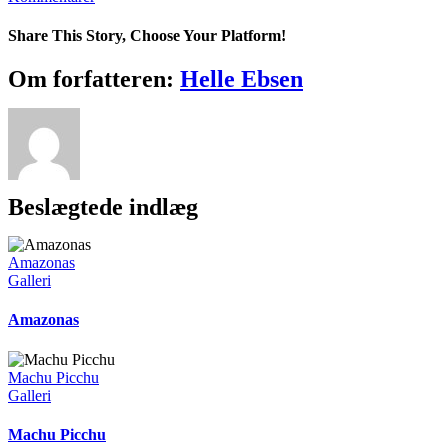
Share This Story, Choose Your Platform!
Facebook
X
Reddit
LinkedIn
WhatsApp
Telegram
Tumblr
Pinterest
Vk
Xing
E-
Om forfatteren:
Helle Ebsen
mail
Beslægtede indlæg
Amazonas
Galleri
Amazonas
Machu Picchu
Galleri
Machu Picchu