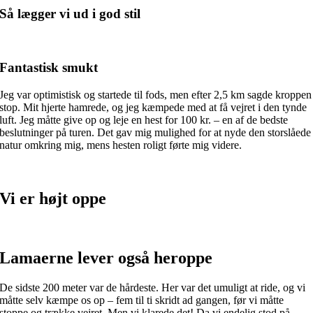
Så lægger vi ud i god stil
Fantastisk smukt
Jeg var optimistisk og startede til fods, men efter 2,5 km sagde kroppen
stop. Mit hjerte hamrede, og jeg kæmpede med at få vejret i den tynde
luft. Jeg måtte give op og leje en hest for 100 kr. – en af de bedste
beslutninger på turen. Det gav mig mulighed for at nyde den storslåede
natur omkring mig, mens hesten roligt førte mig videre.
Vi er højt oppe
Lamaerne lever også heroppe
De sidste 200 meter var de hårdeste. Her var det umuligt at ride, og vi
måtte selv kæmpe os op – fem til ti skridt ad gangen, før vi måtte
stoppe og trække vejret. Men vi klarede det! Da vi endelig stod på