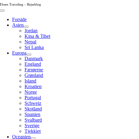
Skip
Ebsen Traveling – Rejseblog
to
Toggle
content
Navigation
Forside
Asien
Jordan
Kina & Tibet
Nepal
Sri Lanka
Europa
Danmark
England
Færøerne
Grønland
Island
Kroatien
Norge
Portugal
Schweiz
Skotland
Spanien
Svalbard
Sverige
Tjekkiet
Oceanien