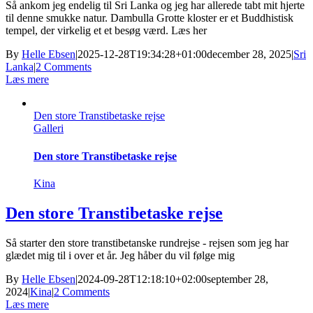
Så ankom jeg endelig til Sri Lanka og jeg har allerede tabt mit hjerte
til denne smukke natur. Dambulla Grotte kloster er et Buddhistisk
tempel, der virkelig et et besøg værd. Læs her
By
Helle Ebsen
|
2025-12-28T19:34:28+01:00
december 28, 2025
|
Sri
Lanka
|
2 Comments
Læs mere
Den store Transtibetaske rejse
Galleri
Den store Transtibetaske rejse
Kina
Den store Transtibetaske rejse
Så starter den store transtibetanske rundrejse - rejsen som jeg har
glædet mig til i over et år. Jeg håber du vil følge mig
By
Helle Ebsen
|
2024-09-28T12:18:10+02:00
september 28,
2024
|
Kina
|
2 Comments
Læs mere