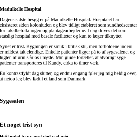
Madulkelle Hospital
Dagens sidste besøg er på Madulkelle Hospital. Hospitalet har
eksisteret siden kolonitiden og blev tidligt etableret som sundhedscente
for lokalbefolkningen og plantagearbejderne. I dag drives det som
statsligt hospital med basale faciliteter og kun to læger tilknyttet.
Synet er trist. Bygningen er smuk i britisk stil, men forholdene indeni
er mildest talt elendige. Enkelte patienter ligger på to af sygesalene, og
lugten af urin slår os i møde. Min guide fortæller, at alvorligt syge
patienter transporteres til Kandy, cirka to timer væk.
En kontrastfyldt dag slutter, og endnu engang føler jeg mig heldig over,
at netop jeg blev født i et land som Danmark.
Sygesalen
Et noget trist syn
Højlandet har været god ved mig