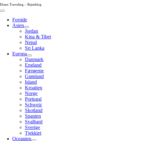
Skip
Ebsen Traveling – Rejseblog
to
Toggle
content
Navigation
Forside
Asien
Jordan
Kina & Tibet
Nepal
Sri Lanka
Europa
Danmark
England
Færøerne
Grønland
Island
Kroatien
Norge
Portugal
Schweiz
Skotland
Spanien
Svalbard
Sverige
Tjekkiet
Oceanien