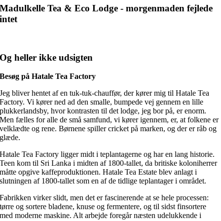
Madulkelle Tea & Eco Lodge - morgenmaden fejlede
intet
Og heller ikke udsigten
Besøg på Hatale Tea Factory
Jeg bliver hentet af en tuk-tuk-chauffør, der kører mig til Hatale Tea
Factory. Vi kører ned ad den smalle, bumpede vej gennem en lille
plukkerlandsby, hvor kontrasten til det lodge, jeg bor på, er enorm.
Men fælles for alle de små samfund, vi kører igennem, er, at folkene er
velklædte og rene. Børnene spiller cricket på marken, og der er råb og
glæde.
Hatale Tea Factory ligger midt i teplantagerne og har en lang historie.
Teen kom til Sri Lanka i midten af 1800-tallet, da britiske koloniherrer
måtte opgive kaffeproduktionen. Hatale Tea Estate blev anlagt i
slutningen af 1800-tallet som en af de tidlige teplantager i området.
Fabrikken virker slidt, men det er fascinerende at se hele processen:
tørre og sortere bladene, knuse og fermentere, og til sidst finsortere
med moderne maskine. Alt arbejde foregår næsten udelukkende i