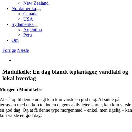
New Zealand
Nordamerika
Canada
USA
Sydamerika
Argentina
Peru
Om
Forrige
Næste
Se
større
billede
Madulkelle: En dag blandt teplantager, vandfald og
lokal hverdag
Morgen i Madulkelle
At stå op til denne udsigt kan kun varsle en god dag. At sidde på
terrassen med en kop te, inden dagens aktiviteter starter, kan kun varsle
en god dag. Og at få denne type morgenmad – enkel, men rigelig – ka
kun varsle en god dag.