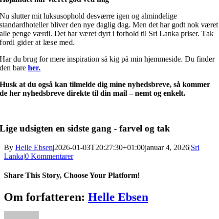
Nu slutter mit luksusophold desværre igen og almindelige
standardhoteller bliver den nye daglig dag. Men det har godt nok været
alle penge værdi. Det har været dyrt i forhold til Sri Lanka priser.
Tak
fordi gider at læse med.
Har du brug for mere inspiration så kig på min hjemmeside.
Du finder
den bare
her.
Husk at du også kan tilmelde dig mine nyhedsbreve, så kommer
de her nyhedsbreve direkte til din
mail – nemt og enkelt
.
Lige udsigten en sidste gang - farvel og tak
By
Helle Ebsen
|
2026-01-03T20:27:30+01:00
januar 4, 2026
|
Sri
Lanka
|
0 Kommentarer
Share This Story, Choose Your Platform!
Facebook
X
Reddit
LinkedIn
WhatsApp
Telegram
Tumblr
Pinterest
Vk
Xing
E-
Om forfatteren:
Helle Ebsen
mail